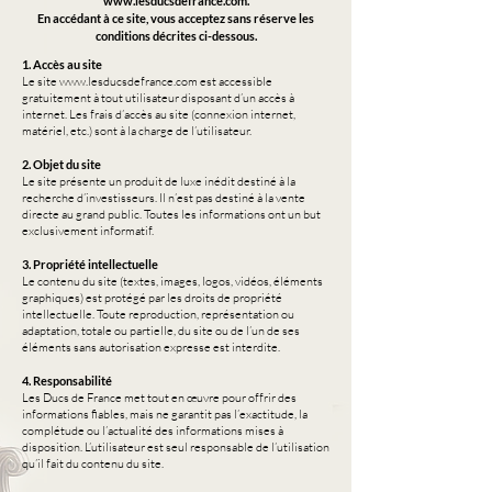
www.lesducsdefrance.com
.
En accédant à ce site, vous acceptez sans réserve les
conditions décrites ci-dessous.
1. Accès au site
Le site
www.lesducsdefrance.com
est accessible
gratuitement à tout utilisateur disposant d’un accès à
internet. Les frais d’accès au site (connexion internet,
matériel, etc.) sont à la charge de l’utilisateur.
2. Objet du site
Le site présente un produit de luxe inédit destiné à la
recherche d’investisseurs. Il n’est pas destiné à la vente
directe au grand public. Toutes les informations ont un but
exclusivement informatif.
3. Propriété intellectuelle
Le contenu du site (textes, images, logos, vidéos, éléments
graphiques) est protégé par les droits de propriété
intellectuelle. Toute reproduction, représentation ou
adaptation, totale ou partielle, du site ou de l’un de ses
éléments sans autorisation expresse est interdite.
4. Responsabilité
Les Ducs de France met tout en œuvre pour offrir des
informations fiables, mais ne garantit pas l’exactitude, la
complétude ou l’actualité des informations mises à
disposition. L’utilisateur est seul responsable de l’utilisation
qu’il fait du contenu du site.