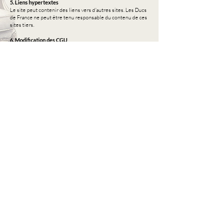
5. Liens hypertextes
Le site peut contenir des liens vers d'autres sites. Les Ducs
de France ne peut être tenu responsable du contenu de ces
sites tiers.
6. Modification des CGU
Les Ducs de France se réserve le droit de modifier les
présentes CGU à tout moment. Les utilisateurs sont invités
à les consulter régulièrement.
Contact
(33) 06-67-34-00-60
lesducsdefrance@outlook.com
> Formulaire de contact
> Politique de confidentialité
> C.G.U
> Mentions légales
Informations légales