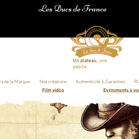
Les Ducs de France
Un plateau,
une
pépite.
rs de la Marque
Nos créations
Authenticité & Garanties
Pl
Film vidéo
Evénements à ve
Les Ducs de 