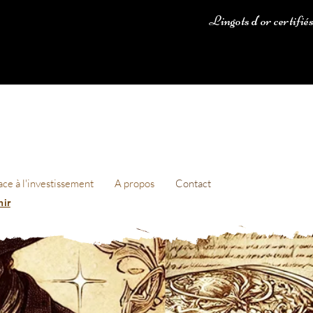
Lingots d'or certifié
ace à l'investissement
A propos
Contact
nir
France
Made in Fra