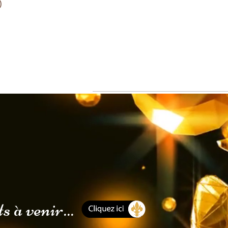
0
 à venir...