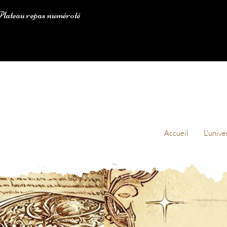
lateau repas numéroté
Accueil
L'unive
Plateau repas